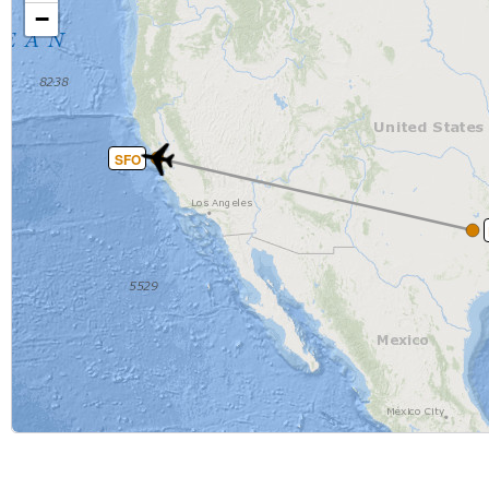
−
SFO