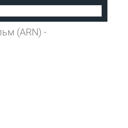
льм (ARN)
-