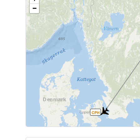
−
CPH