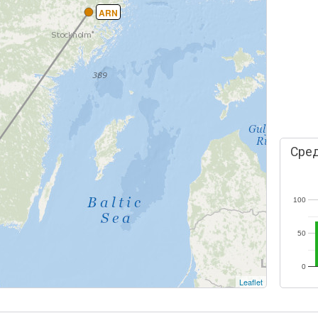
ARN
Сред
100
50
0
Leaflet