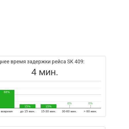
нее время задержки рейса SK 409:
4 мин.
68%
0%
0%
0%
0%
15%
15%
вовремя
до 15 мин.
15-30 мин.
30-60 мин.
> 60 мин.