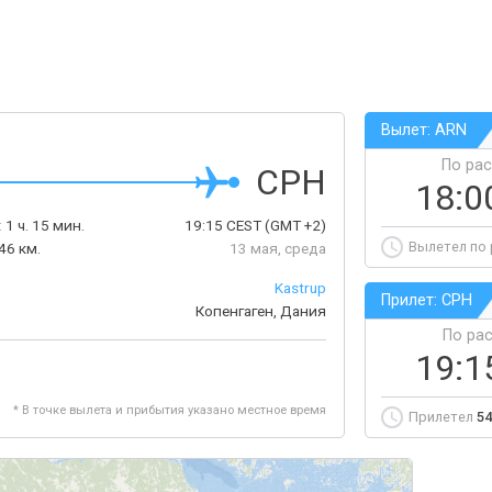
Вылет: ARN
По ра
CPH
18:0
:
1 ч. 15 мин.
19:15
CEST
(GMT +2)
Вылетел по
46 км.
13 мая, среда
Kastrup
Прилет: CPH
Копенгаген, Дания
По ра
19:1
* В точке вылета и прибытия указано местное время
Прилетел
54