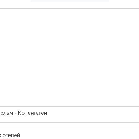
ольм - Копенгаген
х отелей