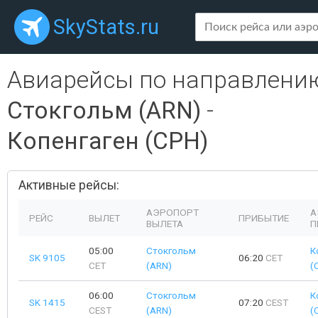
SkyStats.ru
Авиарейсы по направлени
Стокгольм (ARN)
-
Копенгаген (CPH)
Активные рейсы:
АЭРОПОРТ
А
РЕЙС
ВЫЛЕТ
ПРИБЫТИЕ
ВЫЛЕТА
П
05:00
Стокгольм
К
SK 9105
06:20
CET
CET
(ARN)
(
06:00
Стокгольм
К
SK 1415
07:20
CEST
CEST
(ARN)
(