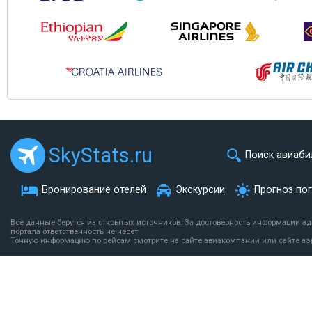
SkyStats.ru
Поиск авиаби
Бронирование отелей
Экскурсии
Прогноз по
Все данные берутся из открытых источников. За достоверность информации а
портала ответственность не несет.
Точную информацию по рейсам смотрите на сайте авиакомпании или сайте аэ