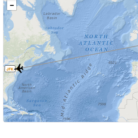
−
JFK