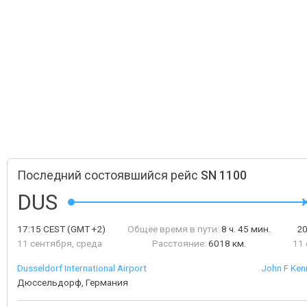
Последний состоявшийся рейс
SN 1100
DUS
17:15
CEST
(GMT +2)
Общее время в пути:
8 ч. 45 мин.
2
11 сентября, среда
Расстояние:
6018 км.
11 
Dusseldorf International Airport
John F Kenn
Дюссельдорф, Германия