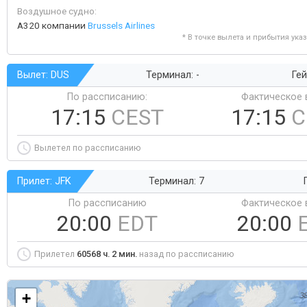
Воздушное судно:
A320 компании
Brussels Airlines
* В точке вылета и прибытия ука
Вылет: DUS
Терминал: -
Гей
По рассписанию:
Фактическое 
17:15
CEST
17:15
C
Вылетел по рассписанию
Прилет: JFK
Терминал: 7
По рассписанию
Фактическое 
20:00
EDT
20:00
Прилетел
60568 ч. 2 мин.
назад по рассписанию
+