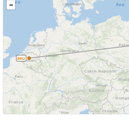
−
BRU