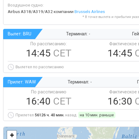
Воздушное судно:
Airbus A318/A319/A32 компании
Brussels Airlines
* В точке вылета и прибытия ука
Вылет: BRU
Терминал: -
Гей
По рассписанию:
Фактическое 
14:45
CET
14:45
Вылетел по рассписанию
Прилет: WAW
Терминал: -
Г
По рассписанию
Фактическое 
16:40
CET
16:30
Прилетел
56126 ч. 40 мин.
назад
на 10 мин. раньше
+