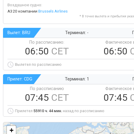
Воздушное судно:
A320 компании
Brussels Airlines
* В точке вылета и прибытия ука
Вылет: BRU
Терминал: -
Г
По рассписанию:
Фактическое 
06:50
CET
06:50
Вылетел по рассписанию
Прилет: CDG
Терминал: 1
По рассписанию
Фактическое 
07:45
CET
07:45
Прилетел
55910 ч. 44 мин.
назад по рассписанию
+