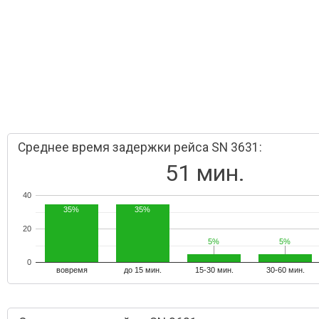
Среднее время задержки рейса SN 3631:
51 мин.
40
35%
35%
20
5%
5%
5%
5%
0
вовремя
до 15 мин.
15-30 мин.
30-60 мин.