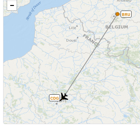
−
BRU
CDG