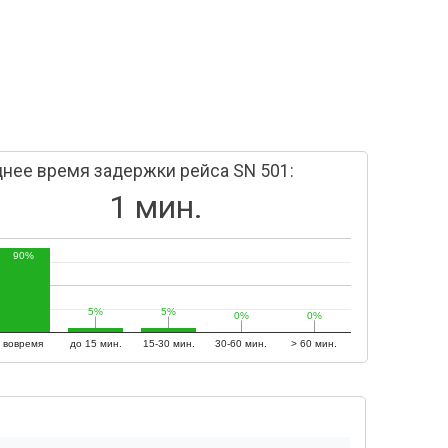
нее время задержки рейса SN 501:
1 мин.
90%
5%
5%
5%
5%
0%
0%
0%
0%
вовремя
до 15 мин.
15-30 мин.
30-60 мин.
> 60 мин.