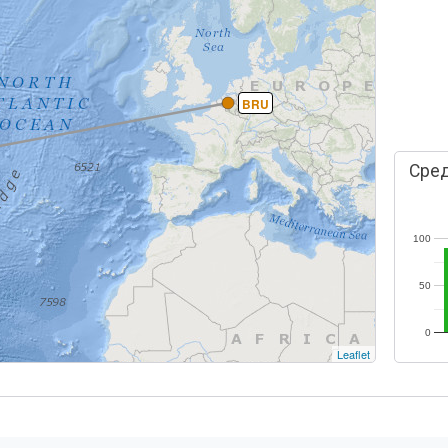
BRU
Сред
100
50
0
Leaflet