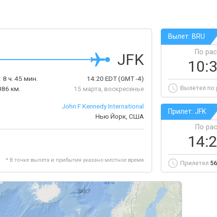
Вылет: BRU
По ра
JFK
10:
:
8 ч. 45 мин.
14:20
EDT
(GMT -4)
Вылетел по
886 км.
15 марта, воскресенье
John F Kennedy International
Прилет: JFK
Нью Йорк, США
По ра
14:
* В точке вылета и прибытия указано местное время
Прилетел
56