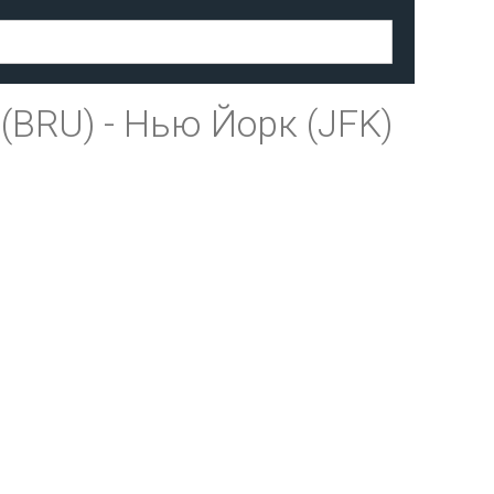
(BRU)
-
Нью Йорк (JFK)