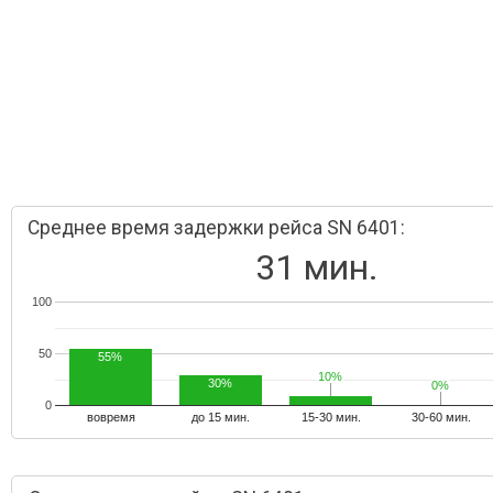
Среднее время задержки рейса SN 6401:
31 мин.
100
50
55%
10%
10%
30%
0%
0%
0
вовремя
до 15 мин.
15-30 мин.
30-60 мин.