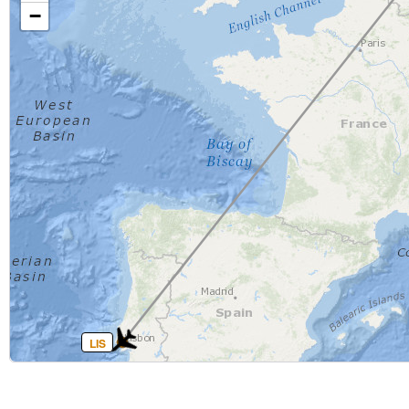
−
LIS