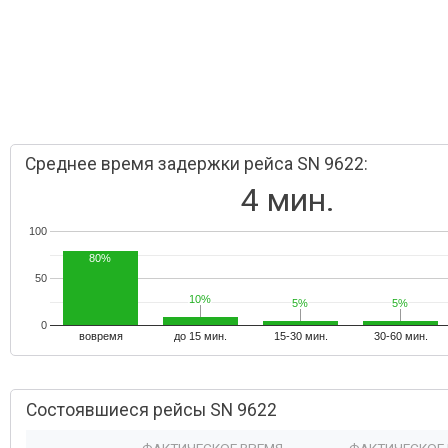
Среднее время задержки рейса SN 9622:
4 мин.
100
80%
50
10%
10%
5%
5%
5%
5%
0
вовремя
до 15 мин.
15-30 мин.
30-60 мин.
Состоявшиеся рейсы SN 9622