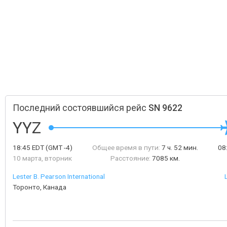
Последний состоявшийся рейс
SN 9622
YYZ
18:45
EDT
(GMT -4)
Общее время в пути:
7 ч. 52 мин.
08
10 марта, вторник
Расстояние:
7085 км.
Lester B. Pearson International
Торонто, Канада