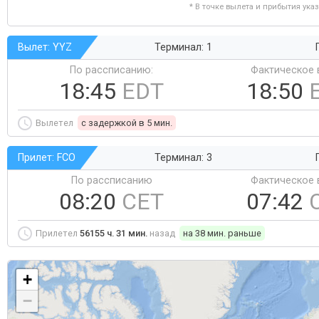
* В точке вылета и прибытия ука
Вылет: YYZ
Терминал: 1
По рассписанию:
Фактическое 
18:45
EDT
18:50
Вылетел
c задержкой в 5 мин.
Прилет: FCO
Терминал: 3
По рассписанию
Фактическое 
08:20
CET
07:42
Прилетел
56155 ч. 31 мин.
назад
на 38 мин. раньше
+
−