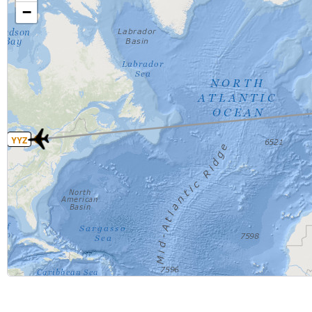
−
YYZ