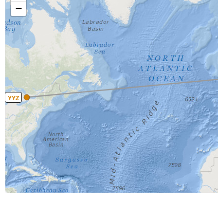
−
YYZ