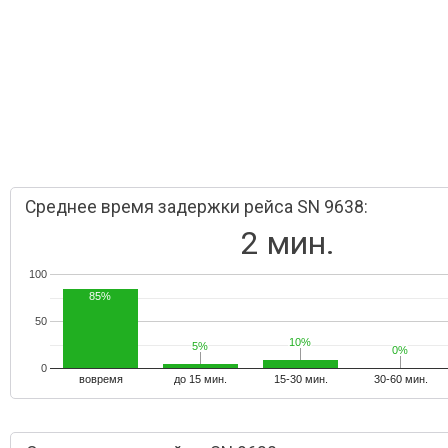
Среднее время задержки рейса SN 9638:
2 мин.
100
85%
50
10%
10%
5%
5%
0%
0%
0
вовремя
до 15 мин.
15-30 мин.
30-60 мин.