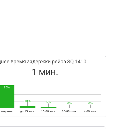
нее время задержки рейса SQ 1410:
1 мин.
85%
10%
10%
5%
5%
0%
0%
0%
0%
вовремя
до 15 мин.
15-30 мин.
30-60 мин.
> 60 мин.