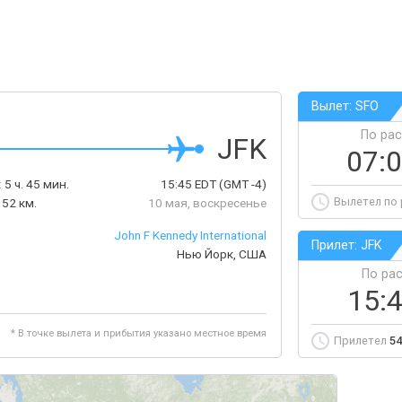
Вылет: SFO
По ра
JFK
07:
:
5 ч. 45 мин.
15:45
EDT
(GMT -4)
Вылетел по
152 км.
10 мая, воскресенье
John F Kennedy International
Прилет: JFK
Нью Йорк, США
По ра
15:
* В точке вылета и прибытия указано местное время
Прилетел
54