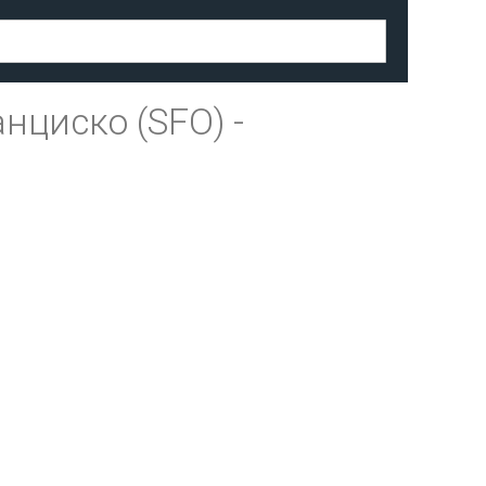
нциско (SFO)
-