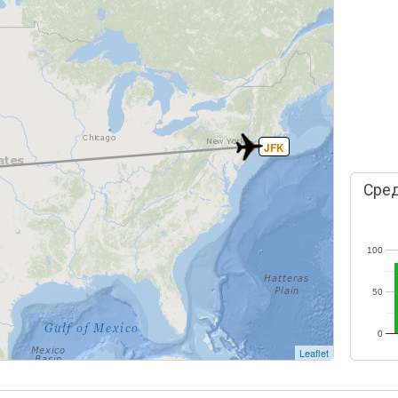
JFK
Сред
100
50
0
Leaflet