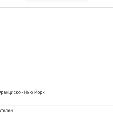
Франциско - Нью Йорк
отелей