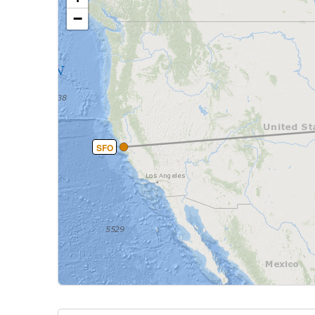
−
SFO