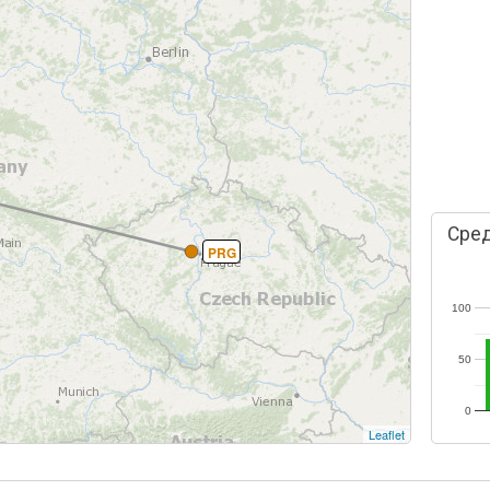
Сред
PRG
100
50
0
Leaflet