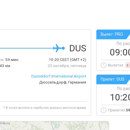
Вылет: PRG
По ра
DUS
09:0
ти:
59 мин.
10:20
CEST
(GMT +2)
Вылетел
c
43 км.
25 октября, пятница
Dusseldorf International Airport
Прилет: DUS
Дюссельдорф, Германия
По ра
10:2
* В точке вылета и прибытия указано местное время
Прилетел
59