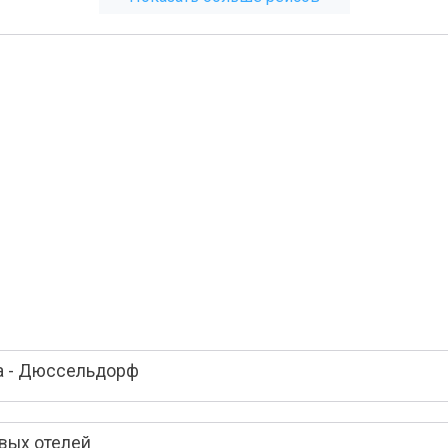
а - Дюссельдорф
вых отелей