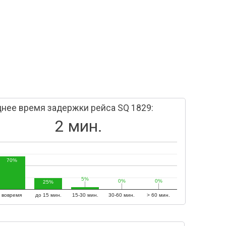
нее время задержки рейса SQ 1829:
2 мин.
70%
5%
5%
0%
0%
0%
0%
25%
вовремя
до 15 мин.
15-30 мин.
30-60 мин.
> 60 мин.