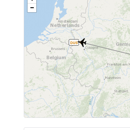
−
DUS