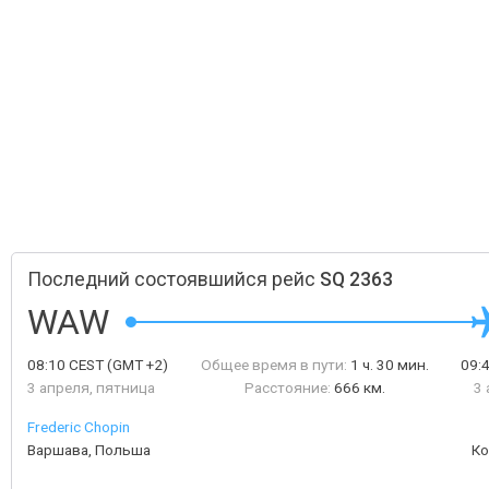
Последний состоявшийся рейс
SQ 2363
WAW
08:10
CEST
(GMT +2)
Общее время в пути:
1 ч. 30 мин.
09:
3 апреля, пятница
Расстояние:
666 км.
3 
Frederic Chopin
Варшава, Польша
Ко