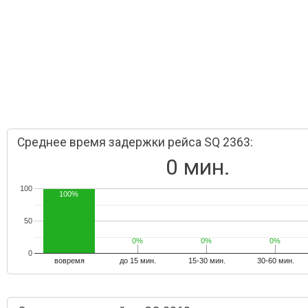
Среднее время задержки рейса SQ 2363:
0 мин.
100
100%
50
0%
0%
0%
0%
0%
0%
0
вовремя
до 15 мин.
15-30 мин.
30-60 мин.