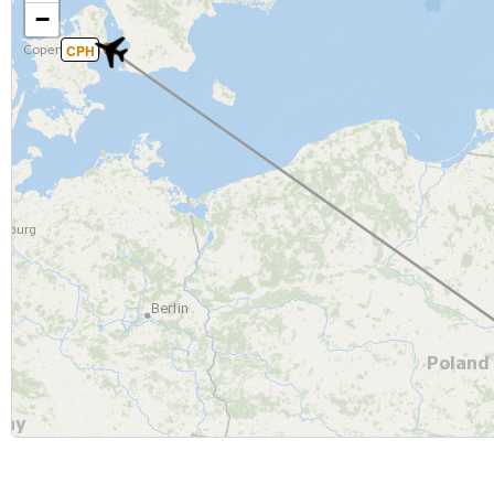
−
CPH