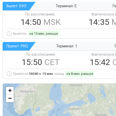
Вылет: SVO
Терминал: E
Ге
По рассписанию:
Фактическое 
14:50
MSK
14:35
Вылетел
на 15 мин. раньше
Прилет: PRG
Терминал: 1
По рассписанию
Фактическое 
15:50
CET
15:42
Прилетел
56040 ч. 19 мин.
назад
на 8 мин. раньше
+
−