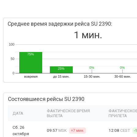
Среднее время задержки рейса SU 2390:
1 мин.
100
75%
50
0%
0%
0%
0%
25%
0
вовремя
до 15 мин.
15-30 мин.
30-60 мин.
Состоявшиеся рейсы SU 2390
ФАКТИЧЕСКОЕ ВРЕМЯ
ФАКТИЧЕСКОЕ
ДАТА
ВЫЛЕТА
ПРИЛЕТА
Сб. 26
09:57
MSK
12:08
CEST
+7 мин.
-
октября