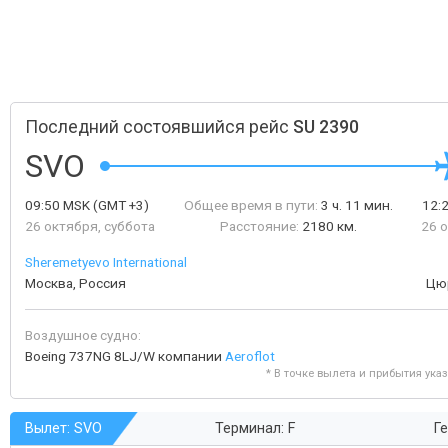
Последний состоявшийся рейс
SU 2390
SVO
09:50
MSK
(GMT +3)
Общее время в пути:
3 ч. 11 мин.
12:
26 октября, суббота
Расстояние:
2180 км.
26 
Sheremetyevo International
Москва, Россия
Цю
Воздушное судно:
Boeing 737NG 8LJ/W компании
Aeroflot
* В точке вылета и прибытия ука
Вылет: SVO
Терминал: F
Ге