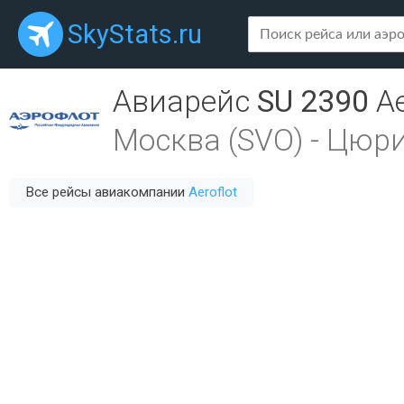
SkyStats.ru
Авиарейс
SU 2390
Ae
Москва (SVO)
-
Цюри
Все рейсы авиакомпании
Aeroflot