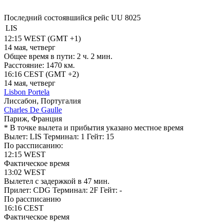
Последний состоявшийся рейс
UU 8025
LIS
12:15
WEST
(GMT +1)
14 мая, четверг
Общее время в пути:
2 ч. 2 мин.
Расстояние:
1470 км.
16:16
CEST
(GMT +2)
14 мая, четверг
Lisbon Portela
Лиссабон, Португалия
Charles De Gaulle
Париж, Франция
* В точке вылета и прибытия указано местное время
Вылет: LIS
Терминал: 1
Гейт: 15
По рассписанию:
12:15
WEST
Фактическое время
13:02
WEST
Вылетел
c задержкой в 47 мин.
Прилет: CDG
Терминал: 2F
Гейт: -
По рассписанию
16:16
CEST
Фактическое время