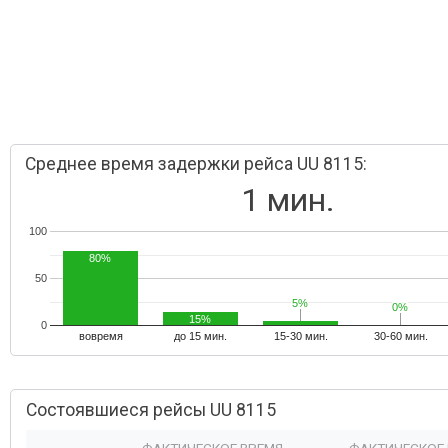
Среднее время задержки рейса UU 8115:
1 мин.
100
80%
50
5%
5%
0%
0%
15%
0
вовремя
до 15 мин.
15-30 мин.
30-60 мин.
Состоявшиеся рейсы UU 8115