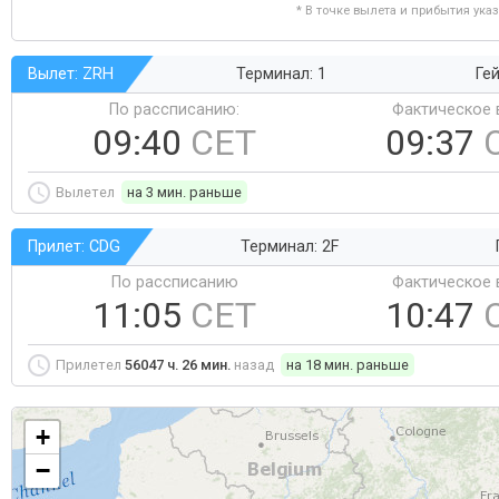
* В точке вылета и прибытия ука
Вылет: ZRH
Терминал: 1
Гей
По рассписанию:
Фактическое 
09:40
CET
09:37
Вылетел
на 3 мин. раньше
Прилет: CDG
Терминал: 2F
По рассписанию
Фактическое 
11:05
CET
10:47
Прилетел
56047 ч. 26 мин.
назад
на 18 мин. раньше
+
−