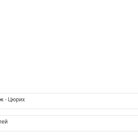
ж - Цюрих
лей