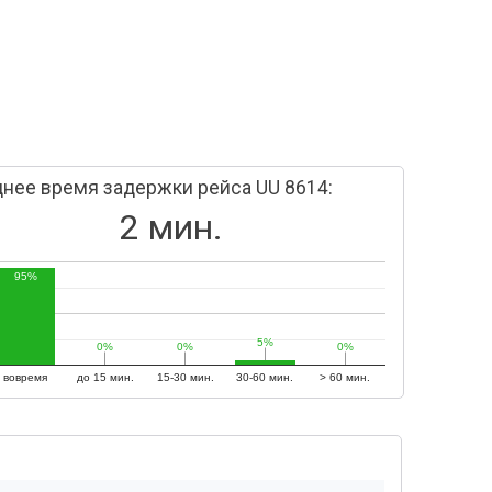
нее время задержки рейса UU 8614:
2 мин.
95%
5%
5%
0%
0%
0%
0%
0%
0%
вовремя
до 15 мин.
15-30 мин.
30-60 мин.
> 60 мин.