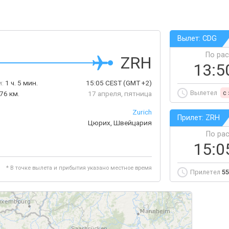
Вылет: CDG
По ра
ZRH
13:5
:
1 ч. 5 мин.
15:05
CEST
(GMT +2)
Вылетел
c
76 км.
17 апреля, пятница
Zurich
Прилет: ZRH
Цюрих, Швейцария
По ра
15:0
* В точке вылета и прибытия указано местное время
Прилетел
55