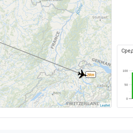
Сред
100
ZRH
50
0
Leaflet