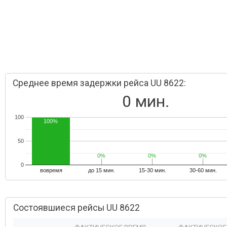
Среднее время задержки рейса UU 8622:
0 мин.
100
100%
50
0%
0%
0%
0%
0%
0%
0
вовремя
до 15 мин.
15-30 мин.
30-60 мин.
Состоявшиеся рейсы UU 8622