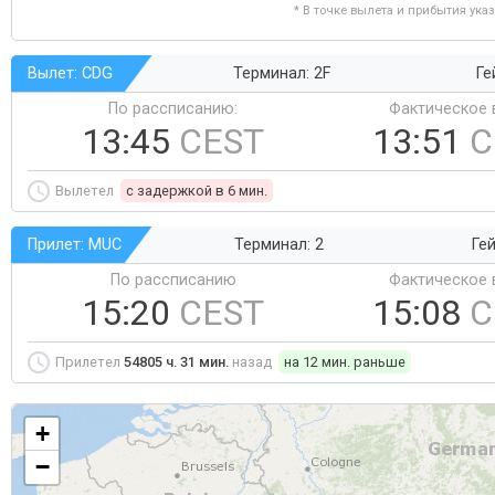
* В точке вылета и прибытия ука
Вылет: CDG
Терминал: 2F
Ге
По рассписанию:
Фактическое 
13:45
CEST
13:51
C
Вылетел
c задержкой в 6 мин.
Прилет: MUC
Терминал: 2
Гей
По рассписанию
Фактическое 
15:20
CEST
15:08
C
Прилетел
54805 ч. 31 мин.
назад
на 12 мин. раньше
+
−