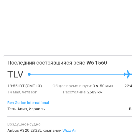
Последний состоявшийся рейс
W6 1560
TLV
19:55
IDT
(GMT +3)
Общее время в пути:
3 ч. 50 мин.
22:
14 мая, четверг
Расстояние:
2509 км.
Ben Gurion International
Тель-Авив, Израиль
В
Воздушное судно:
Airbus A320 232SL компании
Wizz Air