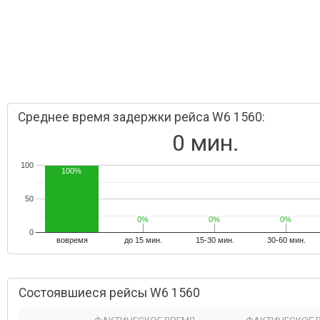
Среднее время задержки рейса W6 1560:
0 мин.
100
100%
50
0%
0%
0%
0%
0%
0%
0
вовремя
до 15 мин.
15-30 мин.
30-60 мин.
Состоявшиеся рейсы W6 1560