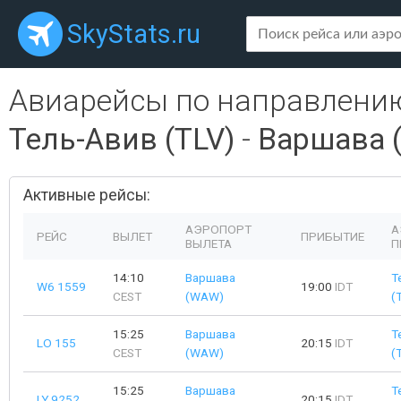
SkyStats.ru
Авиарейсы по направлени
Тель-Авив (TLV)
-
Варшава 
Активные рейсы:
АЭРОПОРТ
А
РЕЙС
ВЫЛЕТ
ПРИБЫТИЕ
ВЫЛЕТА
П
14:10
Варшава
Т
W6 1559
19:00
IDT
CEST
(WAW)
(
15:25
Варшава
Т
LO 155
20:15
IDT
CEST
(WAW)
(
15:25
Варшава
Т
LY 9252
20:15
IDT