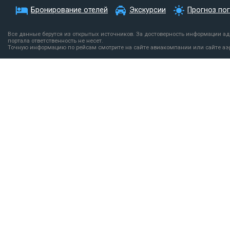
Бронирование отелей
Экскурсии
Прогноз по
Все данные берутся из открытых источников. За достоверность информации а
портала ответственность не несет.
Точную информацию по рейсам смотрите на сайте авиакомпании или сайте аэ