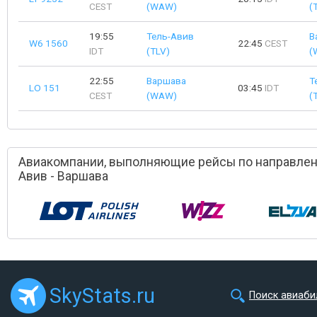
CEST
(WAW)
(
19:55
Тель-Авив
В
W6 1560
22:45
CEST
IDT
(TLV)
(
22:55
Варшава
Т
LO 151
03:45
IDT
CEST
(WAW)
(
Авиакомпании, выполняющие рейсы по направлен
Авив - Варшава
SkyStats.ru
Поиск авиаби