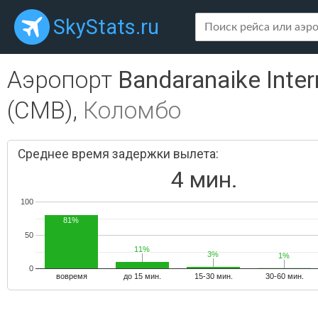
SkyStats.ru
Аэропорт
Bandaranaike Inter
(CMB),
Коломбо
Среднее время задержки вылета:
4 мин.
100
81%
50
11%
11%
3%
3%
1%
1%
0
вовремя
до 15 мин.
15-30 мин.
30-60 мин.