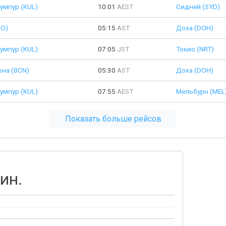
умпур (KUL)
10:01
AEST
Сидней (SYD)
CO)
05:15
AST
Доха (DOH)
умпур (KUL)
07:05
JST
Токио (NRT)
она (BCN)
05:30
AST
Доха (DOH)
умпур (KUL)
07:55
AEST
Мельбурн (MEL
Показать больше рейсов
ин.