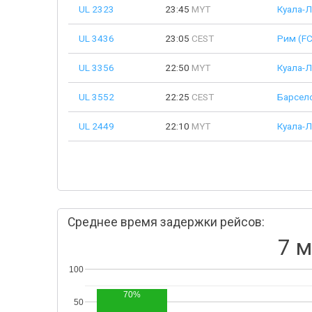
UL 2323
23:45
MYT
Куала-Л
UL 3436
23:05
CEST
Рим (F
UL 3356
22:50
MYT
Куала-Л
UL 3552
22:25
CEST
Барсел
UL 2449
22:10
MYT
Куала-Л
Среднее время задержки рейсов:
7 м
100
70%
50