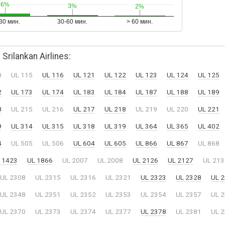
6%
6%
3%
3%
2%
2%
30 мин.
30-60 мин.
> 60 мин.
ilankan Airlines:
0
UL 115
UL 116
UL 121
UL 122
UL 123
UL 124
UL 125
2
UL 173
UL 174
UL 183
UL 184
UL 187
UL 188
UL 189
8
UL 215
UL 216
UL 217
UL 218
UL 219
UL 220
UL 221
9
UL 314
UL 315
UL 318
UL 319
UL 364
UL 365
UL 402
4
UL 505
UL 506
UL 604
UL 605
UL 866
UL 867
UL 868
 1423
UL 1866
UL 2007
UL 2008
UL 2126
UL 2127
UL 213
UL 2308
UL 2315
UL 2316
UL 2321
UL 2323
UL 2328
UL 
UL 2348
UL 2351
UL 2352
UL 2353
UL 2354
UL 2357
UL 
UL 2370
UL 2373
UL 2374
UL 2377
UL 2378
UL 2381
UL 