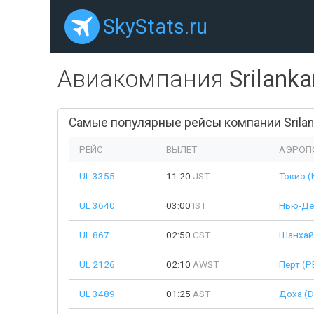
SkyStats.ru
Авиакомпания
Srilanka
Самые популярные рейсы компании Srilanka
РЕЙС
ВЫЛЕТ
АЭРОП
UL 3355
11:20
JST
Токио (
UL 3640
03:00
IST
Нью-Де
UL 867
02:50
CST
Шанхай
UL 2126
02:10
AWST
Перт (P
UL 3489
01:25
AST
Доха (