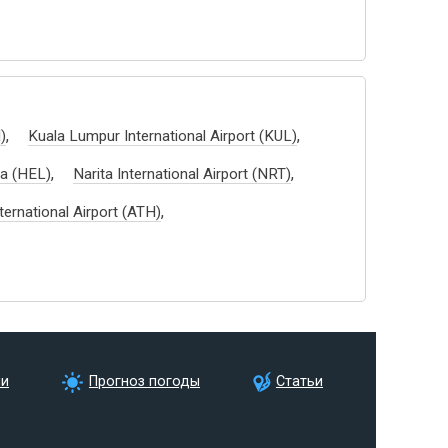
,
,
)
Kuala Lumpur International Airport (KUL)
,
,
aa (HEL)
Narita International Airport (NRT)
,
ternational Airport (ATH)
ии
Прогноз погоды
Статьи