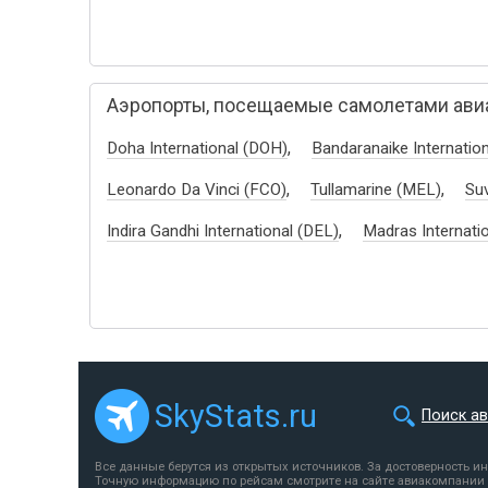
Аэропорты, посещаемые самолетами авиако
,
Doha International (DOH)
Bandaranaike Internatio
,
,
Leonardo Da Vinci (FCO)
Tullamarine (MEL)
Suv
,
Indira Gandhi International (DEL)
Madras Internat
SkyStats.ru
Поиск а
Все данные берутся из открытых источников. За достоверность и
Точную информацию по рейсам смотрите на сайте авиакомпании 