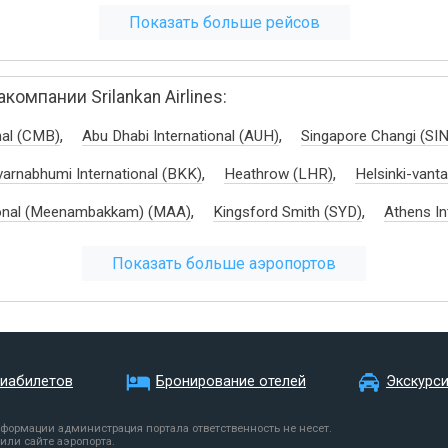
Показать больше рейсов
мпании Srilankan Airlines:
,
,
nal (CMB)
Abu Dhabi International (AUH)
Singapore Changi (SIN
,
,
arnabhumi International (BKK)
Heathrow (LHR)
Helsinki-vant
,
,
ional (Meenambakkam) (MAA)
Kingsford Smith (SYD)
Athens In
Показать больше аэропортов
виабилетов
Бронирование отелей
Экскурс
нформации администрация портала ответственность не несет.
или сайте аэропорта.