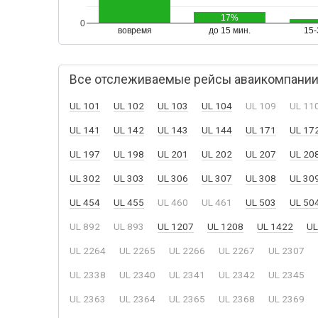
17%
0
вовремя
до 15 мин.
15-
Все отслеживаемые рейсы аваикомпании Sr
UL 101
UL 102
UL 103
UL 104
UL 109
UL 11
UL 141
UL 142
UL 143
UL 144
UL 171
UL 17
UL 197
UL 198
UL 201
UL 202
UL 207
UL 20
UL 302
UL 303
UL 306
UL 307
UL 308
UL 30
UL 454
UL 455
UL 460
UL 461
UL 503
UL 50
UL 892
UL 893
UL 1207
UL 1208
UL 1422
UL
UL 2264
UL 2265
UL 2266
UL 2267
UL 2307
UL 2338
UL 2340
UL 2341
UL 2342
UL 2345
UL 2363
UL 2364
UL 2365
UL 2368
UL 2369