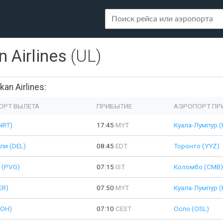
n Airlines
(UL)
n Airlines:
ОРТ ВЫЛЕТА
ПРИБЫТИЕ
АЭРОПОРТ ПР
NRT)
17:45
MYT
Куала-Лумпур (
ли (DEL)
08:45
EDT
Торонто (YYZ)
 (PVG)
07:15
IST
Коломбо (CMB)
ER)
07:50
MYT
Куала-Лумпур (
DOH)
07:10
CEST
Осло (OSL)