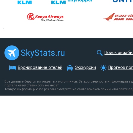
SkyStats.ru
Поиск авиаби
Бронирование отелей
Экскурсии
Прогноз по
Все данные берутся из открытых источников. За достоверность информации а
портала ответственность не несет.
Точную информацию по рейсам смотрите на сайте авиакомпании или сайте аэ