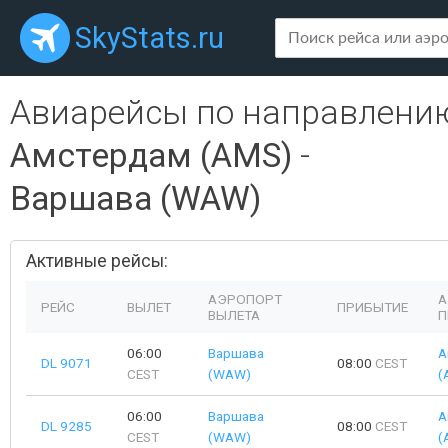
SkyStats.ru
Авиарейсы по направлени
Амстердам (AMS)
-
Варшава (WAW)
Активные рейсы:
АЭРОПОРТ
А
РЕЙС
ВЫЛЕТ
ПРИБЫТИЕ
ВЫЛЕТА
П
06:00
Варшава
А
DL 9071
08:00
CEST
CEST
(WAW)
(
06:00
Варшава
А
DL 9285
08:00
CEST
CEST
(WAW)
(