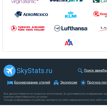
SkyStats.ru
Поиск авиаби
Бронирование отелей
Экскурсии
Прогноз по
Все данные берутся из открытых источников. За достоверность информации а
портала ответственность не несет.
Точную информацию по рейсам смотрите на сайте авиакомпании или сайте аэ