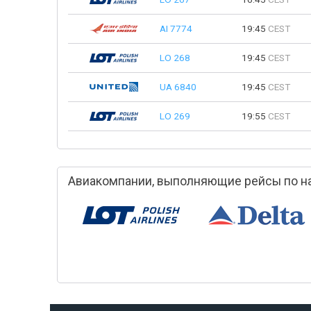
AI 7774
19:45
CEST
LO 268
19:45
CEST
UA 6840
19:45
CEST
LO 269
19:55
CEST
Авиакомпании, выполняющие рейсы по н