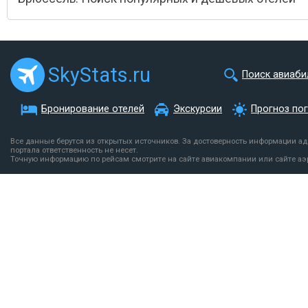
SkyStats.ru
Поиск авиаби
Бронирование отелей
Экскурсии
Прогноз по
Все данные берутся из открытых источников. За достоверность информации а
портала ответственность не несет.
Точную информацию по рейсам смотрите на сайте авиакомпании или сайте аэ