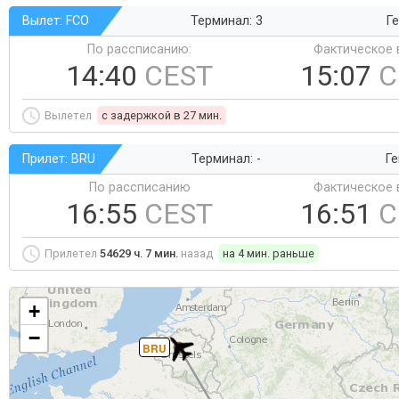
Вылет: FCO
Терминал: 3
Ге
По рассписанию:
Фактическое 
14:40
CEST
15:07
C
Вылетел
c задержкой в 27 мин.
Прилет: BRU
Терминал: -
Ге
По рассписанию
Фактическое 
16:55
CEST
16:51
C
Прилетел
54629 ч. 7 мин.
назад
на 4 мин. раньше
+
−
BRU