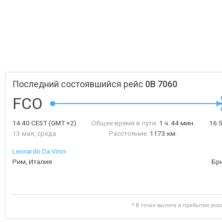
Последний состоявшийся рейс
0B 7060
FCO
14:40
CEST
(GMT +2)
Общее время в пути:
1 ч. 44 мин.
16:
13 мая, среда
Расстояние:
1173 км.
Leonardo Da Vinci
Рим, Италия
Бр
* В точке вылета и прибытия ука