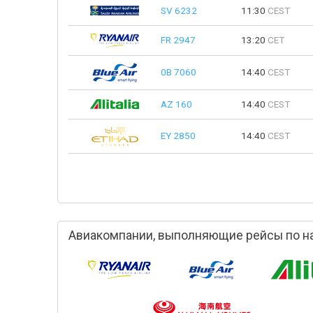
SV 6232
11:30
CEST
FR 2947
13:20
CET
0B 7060
14:40
CEST
AZ 160
14:40
CEST
EY 2850
14:40
CEST
Авиакомпании, выполняющие рейсы по н