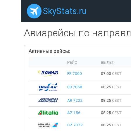
SkyStats.ru
Авиарейсы по направ
Активные рейсы:
РЕЙС
ВЫЛЕТ
FR 7000
07:00
CEST
0B 7058
08:25
CEST
AR 7222
08:25
CEST
AZ 156
08:25
CEST
CZ 7372
08:25
CEST