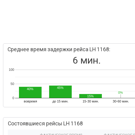
Среднее время задержки рейса LH 1168:
6 мин.
100
50
45%
40%
0%
0%
15%
0
вовремя
до 15 мин.
15-30 мин.
30-60 мин.
Состоявшиеся рейсы LH 1168