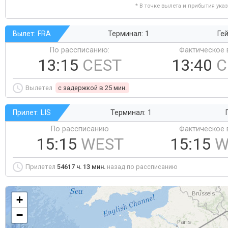
* В точке вылета и прибытия ука
Вылет: FRA
Терминал: 1
Гей
По рассписанию:
Фактическое 
13:15
CEST
13:40
C
Вылетел
c задержкой в 25 мин.
Прилет: LIS
Терминал: 1
По рассписанию
Фактическое 
15:15
WEST
15:15
W
Прилетел
54617 ч. 13 мин.
назад по рассписанию
+
−