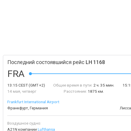
Последний состоявшийся рейс
LH 1168
FRA
13:15
CEST
(GMT +2)
Общее время в пути:
2 ч. 35 мин.
15:
14 мая, четверг
Расстояние:
1875 км.
Frankfurt International Airport
Франкфурт, Германия
Лисса
Воздушное судно:
A21N компании
Lufthansa