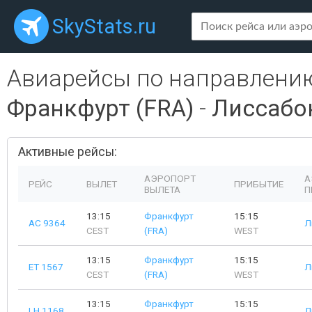
SkyStats.ru
Авиарейсы по направлени
Франкфурт (FRA)
-
Лиссабон
Активные рейсы:
АЭРОПОРТ
А
РЕЙС
ВЫЛЕТ
ПРИБЫТИЕ
ВЫЛЕТА
П
13:15
Франкфурт
15:15
AC 9364
Л
CEST
(FRA)
WEST
13:15
Франкфурт
15:15
ET 1567
Л
CEST
(FRA)
WEST
13:15
Франкфурт
15:15
LH 1168
Л