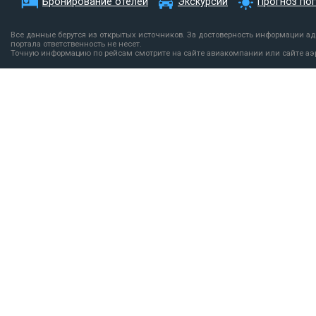
Бронирование отелей
Экскурсии
Прогноз по
Все данные берутся из открытых источников. За достоверность информации а
портала ответственность не несет.
Точную информацию по рейсам смотрите на сайте авиакомпании или сайте аэ