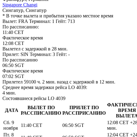
Singapore Changi
Сингапур, Сингапур
* В точке вылета и прибытия указано местное время
Вылет: FRA
Терминал: 1
Гейт: 713
По рассписанию:
11:40
CET
Фактическое время
12:08
CET
Вылетел
c задержкой в 28 мин.
Прилет: SIN
Терминал: 3
Гейт: -
По рассписанию
06:50
SGT
Фактическое время
07:02
SGT
Прилетел
59100 ч. 2 мин.
назад
c задержкой в 12 мин.
Среднее время задержки рейса LO 4039:
4 мин.
Состоявшиеся рейсы LO 4039
ФАКТИЧЕС
ВЫЛЕТ ПО
ПРИЛЕТ ПО
ДАТА
ВРЕМЯ
РАССПИСАНИЮ
РАССПРИСАНИЮ
ВЫЛЕТ
Сб. 9
12:08
CET
+2
11:40
CET
06:50
SGT
ноября
мин.
Пт. 8
12:04
CET
+2