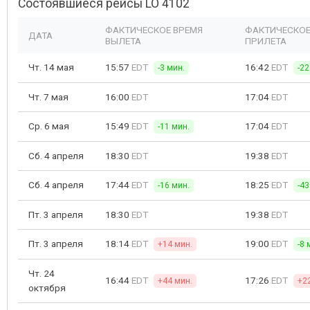
Состоявшиеся рейсы LO 4102
ФАКТИЧЕСКОЕ ВРЕМЯ
ФАКТИЧЕСКОЕ
ДАТА
ВЫЛЕТА
ПРИЛЕТА
Чт. 14 мая
15:57
EDT
16:42
EDT
-3 мин.
-22
Чт. 7 мая
16:00
EDT
17:04
EDT
Ср. 6 мая
15:49
EDT
17:04
EDT
-11 мин.
Сб. 4 апреля
18:30
EDT
19:38
EDT
Сб. 4 апреля
17:44
EDT
18:25
EDT
-16 мин.
-43
Пт. 3 апреля
18:30
EDT
19:38
EDT
Пт. 3 апреля
18:14
EDT
19:00
EDT
+14 мин.
-8 
Чт. 24
16:44
EDT
17:26
EDT
+44 мин.
+2
октября