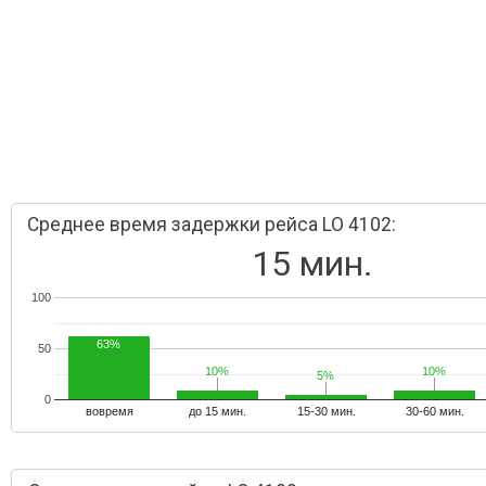
Среднее время задержки рейса LO 4102:
15 мин.
100
63%
50
10%
10%
10%
10%
5%
5%
0
вовремя
до 15 мин.
15-30 мин.
30-60 мин.