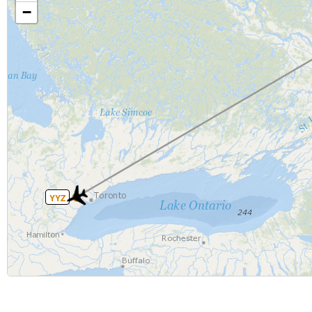
−
YYZ