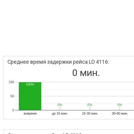
Среднее время задержки рейса LO 4116:
0 мин.
100
100%
50
0%
0%
0%
0%
0%
0%
0
вовремя
до 15 мин.
15-30 мин.
30-60 мин.