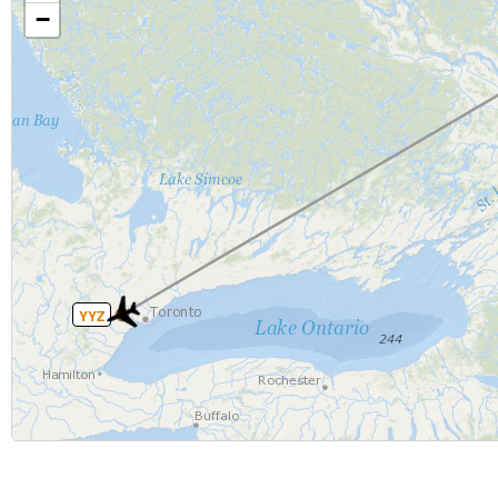
−
YYZ