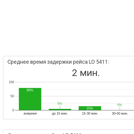
Среднее время задержки рейса LO 5411:
2 мин.
100
80%
50
5%
5%
0%
0%
15%
0
вовремя
до 15 мин.
15-30 мин.
30-60 мин.