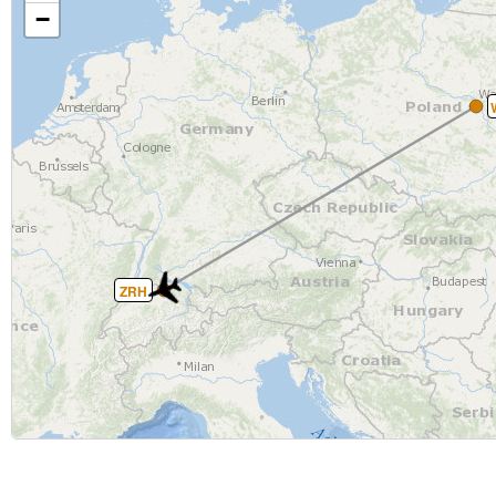
−
ZRH