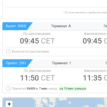
* В точке вылета и прибытия ука
Вылет: WAW
Терминал: A
Ге
По рассписанию:
Фактическое 
09:45
CET
09:45
Вылетел по рассписанию
Прилет: ZRH
Терминал: 1
По рассписанию
Фактическое 
11:50
CET
11:35
Прилетел
56303 ч. 7 мин.
назад
на 15 мин. раньше
+