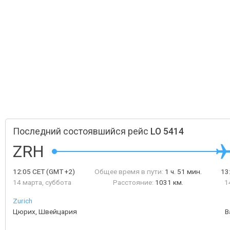
Последний состоявшийся рейс
LO 5414
ZRH
12:05
CET
(GMT +2)
Общее время в пути:
1 ч. 51 мин.
13
14 марта, суббота
Расстояние:
1031 км.
1
Zurich
Цюрих, Швейцария
В