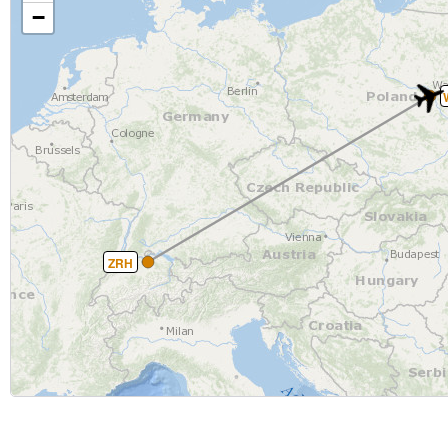
−
ZRH