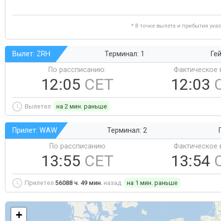
* В точке вылета и прибытия ука
Вылет: ZRH
Терминал: 1
Гей
По рассписанию:
Фактическое 
12:05
CET
12:03
Вылетел
на 2 мин. раньше
Прилет: WAW
Терминал: 2
По рассписанию
Фактическое 
13:55
CET
13:54
Прилетел
56088 ч. 49 мин.
назад
на 1 мин. раньше
+