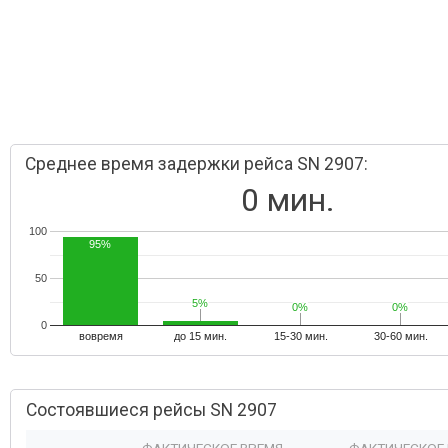
Среднее время задержки рейса SN 2907:
0 мин.
100
95%
50
5%
5%
0%
0%
0%
0%
0
вовремя
до 15 мин.
15-30 мин.
30-60 мин.
Состоявшиеся рейсы SN 2907