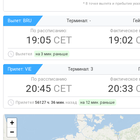
* В точке вылета и прибытия ука
Вылет: BRU
Терминал: -
Гей
По рассписанию:
Фактическое 
19:05
CET
19:02
Вылетел
на 3 мин. раньше
Прилет: VIE
Терминал: 3
По рассписанию
Фактическое 
20:45
CET
20:33
Прилетел
56127 ч. 36 мин.
назад
на 12 мин. раньше
+
−