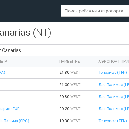
Canarias
(NT)
Canarias:
ЛЕТА
ПРИБЫТИЕ
АЭРОПОРТ ПРИ
PA)
21:30
WEST
Тенерифе (TFN)
21:00
WEST
Лас-Пальмас (L
20:30
WEST
Лас-Пальмас (L
сарио (FUE)
20:20
WEST
Лас-Пальмас (L
Ла-Пальма (SPC)
19:30
WEST
Тенерифе (TFN)