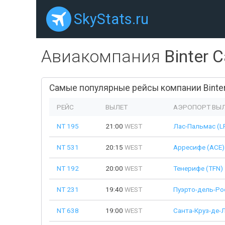
SkyStats.ru
Авиакомпания
Binter 
Самые популярные рейсы компании Binter 
РЕЙС
ВЫЛЕТ
АЭРОПОРТ ВЫ
NT 195
21:00
WEST
Лас-Пальмас (L
NT 531
20:15
WEST
Арресифе (ACE)
NT 192
20:00
WEST
Тенерифе (TFN)
NT 231
19:40
WEST
Пуэрто-дель-Ро
NT 638
19:00
WEST
Санта-Круз-де-