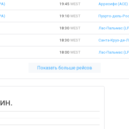
PA)
19:45
WEST
Арресифе (ACE)
PA)
19:10
WEST
Пуэрто-дель-Рос
18:30
WEST
Лас-Пальмас (L
18:30
WEST
Санта-Круз-де-Л
18:00
WEST
Лас-Пальмас (L
Показать больше рейсов
ин.