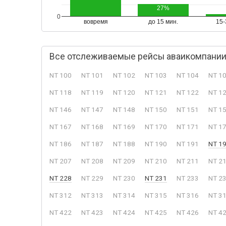
27%
0
вовремя
до 15 мин.
15-
Все отслеживаемые рейсы аваикомпании B
NT 100
NT 101
NT 102
NT 103
NT 104
NT 1
NT 118
NT 119
NT 120
NT 121
NT 122
NT 1
NT 146
NT 147
NT 148
NT 150
NT 151
NT 1
NT 167
NT 168
NT 169
NT 170
NT 171
NT 1
NT 186
NT 187
NT 188
NT 190
NT 191
NT 1
NT 207
NT 208
NT 209
NT 210
NT 211
NT 2
NT 228
NT 229
NT 230
NT 231
NT 233
NT 2
NT 312
NT 313
NT 314
NT 315
NT 316
NT 3
NT 422
NT 423
NT 424
NT 425
NT 426
NT 4