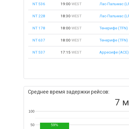
NT 536
19:00
WEST
Лас-Пальмас (L
NT 228
18:30
WEST
Лас-Пальмас (L
NT 178
18:00
WEST
Тенерифе (TFN)
NT 637
18:00
WEST
Тенерифе (TFN)
NT 537
17:15
WEST
Арресифе (ACE)
Среднее время задержки рейсов:
7 м
100
50
59%